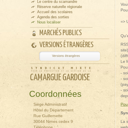
Le centre du scamandre
Vou
Réserve naturelle régionale
Pour
Accueil des scolaires
Agenda des sorties
=> U
Nous localiser
MARCHÉS PUBLICS
Qu'
VERSIONS ÉTRANGÈRES
RSS
site
Powered by
Tra
(dif
Le f
Pour
- s
CAMARGUE GARDOISE
- so
(pay
- so
Coordonnées
depu
Pour
Siège Administratif
Hôtel du Département
Syn
Rue Guillemette
La s
30044 Nimes cedex 9
webm
Téléphone :