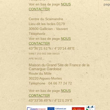
pag
Voir en bas de page
NOUS
CONTACTER
Centre du Scamandre
Lieu-dit les Iscles D179
30600 Gallician - Vauvert
Téléphone :
Voir en bas de page
NOUS
CONTACTER
43°36'21.61"N / 4°20'14.48"E
SIRET 253 002 588 00015
APE 8413Z
Maison du Grand Site de France de la
Camargue Gardoise
Route du Môle
30220 Aigues-Mortes
Téléphone : 04 66 77 24 72
Voir en bas de page
NOUS
CONTACTER
43°33'38.49"N / 4°11'1.29"E