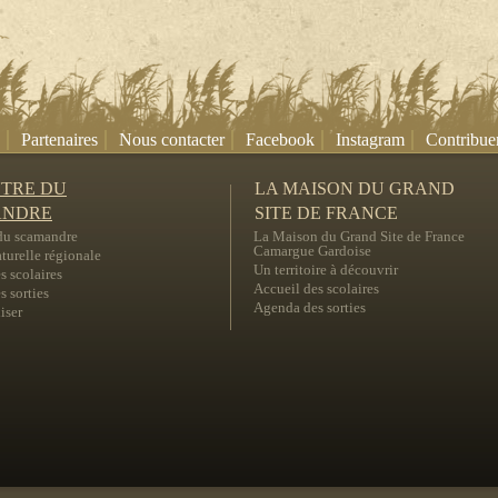
|
|
|
|
|
Partenaires
Nous contacter
Facebook
Instagram
Contribue
NTRE DU
LA MAISON DU GRAND
ANDRE
SITE DE FRANCE
 du scamandre
La Maison du Grand Site de France
Camargue Gardoise
turelle régionale
Un territoire à découvrir
s scolaires
Accueil des scolaires
 sorties
Agenda des sorties
iser