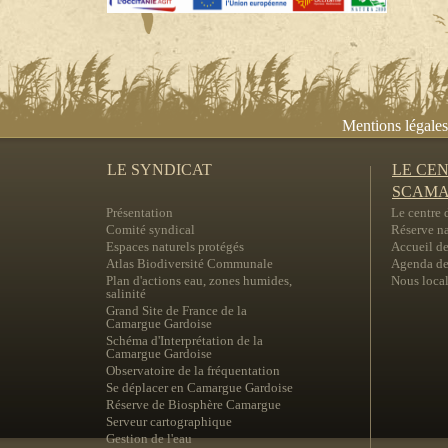
Mentions légales
LE SYNDICAT
LE CE
SCAM
Présentation
Le centre
Comité syndical
Réserve na
Espaces naturels protégés
Accueil de
Atlas Biodiversité Communale
Agenda des
Plan d'actions eau, zones humides,
Nous local
salinité
Grand Site de France de la
Camargue Gardoise
Schéma d'Interprétation de la
Camargue Gardoise
Observatoire de la fréquentation
Se déplacer en Camargue Gardoise
Réserve de Biosphère Camargue
Serveur cartographique
Gestion de l'eau