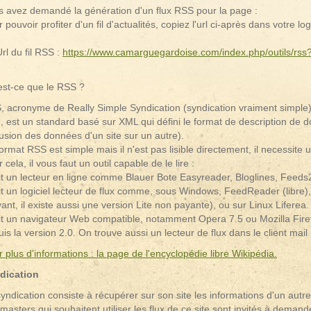
s avez demandé la génération d'un flux RSS pour la page :
 pouvoir profiter d'un fil d'actualités, copiez l'url ci-après dans votre lo
rl du fil RSS :
https://www.camarguegardoise.com/index.php/outils/r
est-ce que le RSS ?
, acronyme de Really Simple Syndication (syndication vraiment simpl
), est un standard basé sur XML qui défini le format de description de
nslate
fusion des données d'un site sur un autre).
ormat RSS est simple mais il n'est pas lisible directement, il necessite
 cela, il vous faut un outil capable de le lire :
oit un lecteur en ligne comme Blauer Bote Easyreader, Bloglines, Fee
it un logiciel lecteur de flux comme, sous Windows, FeedReader (libre
ant, il existe aussi une version Lite non payante), ou sur Linux Liferea.
it un navigateur Web compatible, notamment Opera 7.5 ou Mozilla Firef
is la version 2.0. On trouve aussi un lecteur de flux dans le client mail
 plus d'informations : la page de l'encyclopédie libre Wikipédia.
dication
yndication consiste à récupérer sur son site les informations d'un autr
asters qui souhaitent utiliser les flux de ce site sont invités à demande