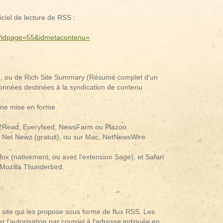
giciel de lecture de RSS :
ss?idpage=55&idmetacontenu=
e), ou de Rich Site Summary (Résumé complet d'un
 données destinées à la syndication de contenu
 une mise en forme.
ds2Read, Everyfeed, NewsFarm ou Plazoo.
), Net Newz (gratuit), ou sur Mac, NetNewsWire
ox (nativement, ou avec l'extension Sage), et Safari
 Mozilla Thunderbird.
e site qui les propose sous forme de flux RSS. Les
r l'autorisation par courriel à l'adresse indiquée en