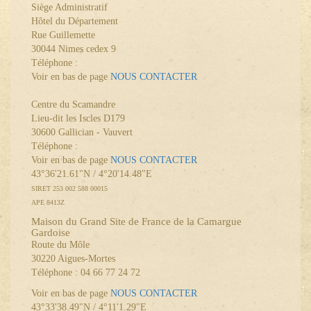
Siège Administratif
Hôtel du Département
Rue Guillemette
30044 Nimes cedex 9
Téléphone :
Voir en bas de page
NOUS CONTACTER
Centre du Scamandre
Lieu-dit les Iscles D179
30600 Gallician - Vauvert
Téléphone :
Voir en bas de page
NOUS CONTACTER
43°36'21.61"N / 4°20'14.48"E
SIRET 253 002 588 00015
APE 8413Z
Maison du Grand Site de France de la Camargue
Gardoise
Route du Môle
30220 Aigues-Mortes
Téléphone : 04 66 77 24 72
Voir en bas de page
NOUS CONTACTER
43°33'38.49"N / 4°11'1.29"E