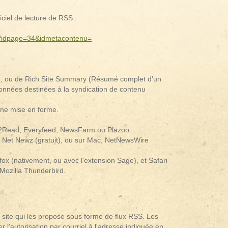
giciel de lecture de RSS :
ss?idpage=34&idmetacontenu=
e), ou de Rich Site Summary (Résumé complet d'un
 données destinées à la syndication de contenu
 une mise en forme.
ds2Read, Everyfeed, NewsFarm ou Plazoo.
), Net Newz (gratuit), ou sur Mac, NetNewsWire
ox (nativement, ou avec l'extension Sage), et Safari
 Mozilla Thunderbird.
e site qui les propose sous forme de flux RSS. Les
r l'autorisation par courriel à l'adresse indiquée en