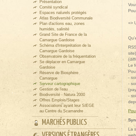
Présentation
Vou
Comité syndical
Pour
Espaces naturels protégés
Atlas Biodiversité Communale
=> U
Plan d'actions eau, zones
humides, salinité
Grand Site de France de la
Qu'
Camargue Gardoise
Schéma d'Interprétation de la
RSS
Camargue Gardoise
site
Observatoire de la fréquentation
(dif
Se déplacer en Camargue
Le f
Gardoise
Pour
Réserve de Biosphère
- s
Camargue
- so
Serveur cartographique
Gestion de l'eau
(pay
Biodiversité - Natura 2000
- so
Offres Emplois/Stages
depu
Associations ayant leur SIEGE
Pour
au Centre du Scamandre
Syn
MARCHÉS PUBLICS
La s
VERSIONS ÉTRANGÈRES
webm