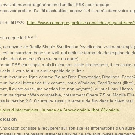
s avez demandé la génération d'un flux RSS pour la page :
 pouvoir profiter d'un fil d'actualités, copiez l'url ci-après dans votre lo
rl du fil RSS :
https://www.camarguegardoise.com/index.php/outils/r
est-ce que le RSS ?
, acronyme de Really Simple Syndication (syndication vraiment simpl
), est un standard basé sur XML qui défini le format de description de
fusion des données d'un site sur un autre).
ormat RSS est simple mais il n'est pas lisible directement, il necessite
 cela, il vous faut un outil capable de le lire :
oit un lecteur en ligne comme Blauer Bote Easyreader, Bloglines, Fee
it un logiciel lecteur de flux comme, sous Windows, FeedReader (libre
ant, il existe aussi une version Lite non payante), ou sur Linux Liferea.
it un navigateur Web compatible, notamment Opera 7.5 ou Mozilla Firef
is la version 2.0. On trouve aussi un lecteur de flux dans le client mail
 plus d'informations : la page de l'encyclopédie libre Wikipédia.
dication
yndication consiste à récupérer sur son site les informations d'un autr
asters qui souhaitent utiliser les flux de ce site sont invités à demande