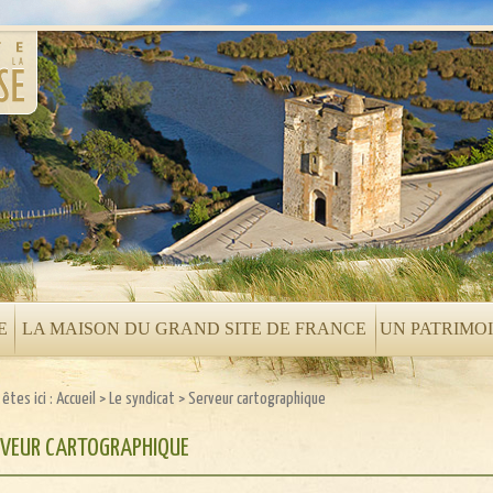
E
LA MAISON DU GRAND SITE DE FRANCE
UN PATRIMO
êtes ici :
Accueil
>
Le syndicat
>
Serveur cartographique
RVEUR CARTOGRAPHIQUE