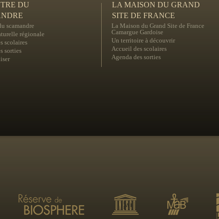
NTRE DU
LA MAISON DU GRAND
ANDRE
SITE DE FRANCE
 du scamandre
La Maison du Grand Site de France
Camargue Gardoise
turelle régionale
Un territoire à découvrir
s scolaires
Accueil des scolaires
 sorties
Agenda des sorties
iser