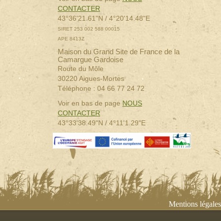
CONTACTER
43°36'21.61"N / 4°20'14.48"E
SIRET 253 002 588 00015
APE 8413Z
Maison du Grand Site de France de la
Camargue Gardoise
Route du Môle
30220 Aigues-Mortes
Téléphone : 04 66 77 24 72
Voir en bas de page
NOUS
CONTACTER
43°33'38.49"N / 4°11'1.29"E
Mentions légales