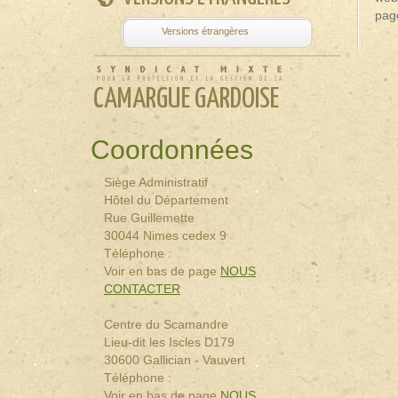
pag
Powered by
Tra
CAMARGUE GARDOISE
Coordonnées
Siège Administratif
Hôtel du Département
Rue Guillemette
30044 Nimes cedex 9
Téléphone :
Voir en bas de page
NOUS
CONTACTER
Centre du Scamandre
Lieu-dit les Iscles D179
30600 Gallician - Vauvert
Téléphone :
Voir en bas de page
NOUS