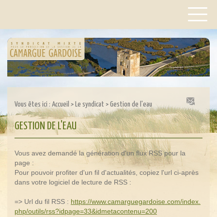
Vous êtes ici :
Accueil
>
Le syndicat
>
Gestion de l'eau
GESTION DE L'EAU
Vous avez demandé la génération d'un flux RSS pour la
page :
Pour pouvoir profiter d'un fil d'actualités, copiez l'url ci-après
dans votre logiciel de lecture de RSS :
=> Url du fil RSS :
https://www.camarguegardoise.com/index.
php/outils/rss?idpage=33&idmetacontenu=200