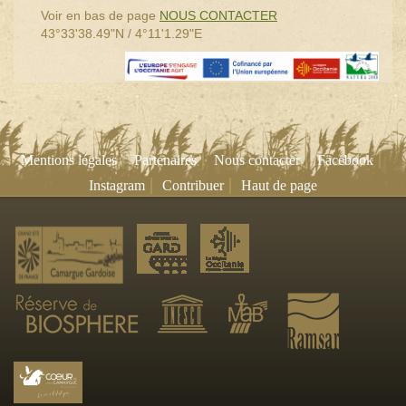
Voir en bas de page
NOUS CONTACTER
43°33'38.49"N / 4°11'1.29"E
|
|
|
|
Mentions légales
Partenaires
Nous contacter
Facebook
|
|
Instagram
Contribuer
Haut de page