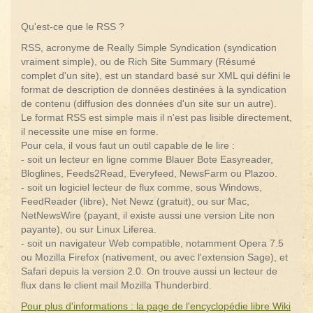
Qu'est-ce que le RSS ?
RSS, acronyme de Really Simple Syndication (syndication
vraiment simple), ou de Rich Site Summary (Résumé
complet d'un site), est un standard basé sur XML qui défini le
format de description de données destinées à la syndication
de contenu (diffusion des données d'un site sur un autre).
Le format RSS est simple mais il n'est pas lisible directement,
il necessite une mise en forme.
Pour cela, il vous faut un outil capable de le lire :
- soit un lecteur en ligne comme Blauer Bote Easyreader,
Bloglines, Feeds2Read, Everyfeed, NewsFarm ou Plazoo.
- soit un logiciel lecteur de flux comme, sous Windows,
FeedReader (libre), Net Newz (gratuit), ou sur Mac,
NetNewsWire (payant, il existe aussi une version Lite non
payante), ou sur Linux Liferea.
- soit un navigateur Web compatible, notamment Opera 7.5
ou Mozilla Firefox (nativement, ou avec l'extension Sage), et
Safari depuis la version 2.0. On trouve aussi un lecteur de
flux dans le client mail Mozilla Thunderbird.
Pour plus d'informations : la page de l'encyclopédie libre Wiki