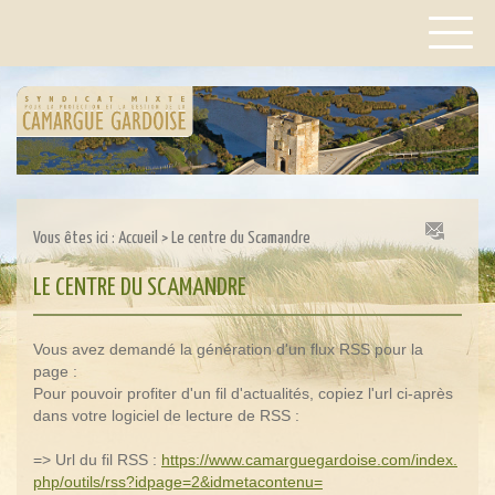
Vous êtes ici :
Accueil
>
Le centre du Scamandre
LE CENTRE DU SCAMANDRE
Vous avez demandé la génération d'un flux RSS pour la
page :
Pour pouvoir profiter d'un fil d'actualités, copiez l'url ci-après
dans votre logiciel de lecture de RSS :
=> Url du fil RSS :
https://www.camarguegardoise.com/index.
php/outils/rss?idpage=2&idmetacontenu=