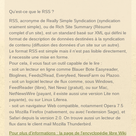
Qu'est-ce que le RSS ?
RSS, acronyme de Really Simple Syndication (syndication
vraiment simple), ou de Rich Site Summary (Résumé
complet d'un site), est un standard basé sur XML qui défini le
format de description de données destinées à la syndication
de contenu (diffusion des données d'un site sur un autre).
Le format RSS est simple mais il n'est pas lisible directement,
il necessite une mise en forme.
Pour cela, il vous faut un outil capable de le lire :
- soit un lecteur en ligne comme Blauer Bote Easyreader,
Bloglines, Feeds2Read, Everyfeed, NewsFarm ou Plazoo.
- soit un logiciel lecteur de flux comme, sous Windows,
FeedReader (libre), Net Newz (gratuit), ou sur Mac,
NetNewsWire (payant, il existe aussi une version Lite non
payante), ou sur Linux Liferea.
- soit un navigateur Web compatible, notamment Opera 7.5
ou Mozilla Firefox (nativement, ou avec l'extension Sage), et
Safari depuis la version 2.0. On trouve aussi un lecteur de
flux dans le client mail Mozilla Thunderbird.
Pour plus d'informations : la page de l'encyclopédie libre Wiki