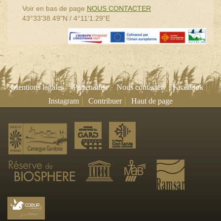
Voir en bas de page
NOUS CONTACTER
43°33'38.49"N / 4°11'1.29"E
|
|
|
|
Mentions légales
Partenaires
Nous contacter
Facebook
|
|
Instagram
Contribuer
Haut de page