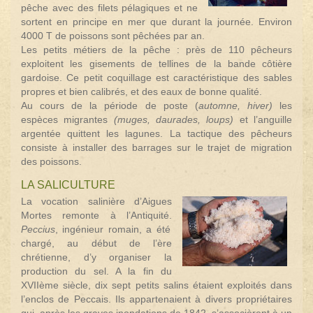
pêche avec des filets pélagiques et ne
sortent en principe en mer que durant la journée. Environ
4000 T de poissons sont pêchées par an.
Les petits métiers de la pêche : près de 110 pêcheurs
exploitent les gisements de tellines de la bande côtière
gardoise. Ce petit coquillage est caractéristique des sables
propres et bien calibrés, et des eaux de bonne qualité.
Au cours de la période de poste (
automne, hiver)
les
espèces migrantes
(muges, daurades, loups)
et l’anguille
argentée quittent les lagunes. La tactique des pêcheurs
consiste à installer des barrages sur le trajet de migration
des poissons.
LA SALICULTURE
La vocation salinière d’Aigues
Mortes remonte à l’Antiquité.
Peccius
, ingénieur romain, a été
chargé, au début de l’ère
chrétienne, d’y organiser la
production du sel. A la fin du
XVIIème siècle, dix sept petits salins étaient exploités dans
l’enclos de Peccais. Ils appartenaient à divers propriétaires
qui, après les graves inondations de 1842, s’associèrent à un