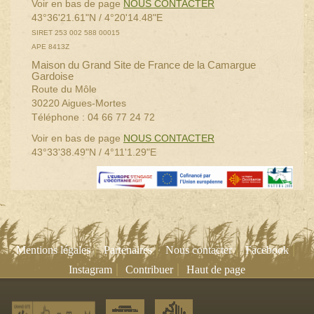
Voir en bas de page
NOUS CONTACTER
43°36'21.61"N / 4°20'14.48"E
SIRET 253 002 588 00015
APE 8413Z
Maison du Grand Site de France de la Camargue
Gardoise
Route du Môle
30220 Aigues-Mortes
Téléphone : 04 66 77 24 72
Voir en bas de page
NOUS CONTACTER
43°33'38.49"N / 4°11'1.29"E
|
|
|
|
Mentions légales
Partenaires
Nous contacter
Facebook
|
|
Instagram
Contribuer
Haut de page