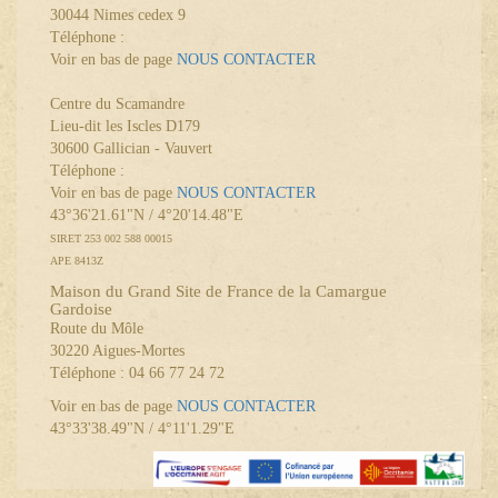
30044 Nimes cedex 9
Téléphone :
Voir en bas de page
NOUS CONTACTER
Centre du Scamandre
Lieu-dit les Iscles D179
30600 Gallician - Vauvert
Téléphone :
Voir en bas de page
NOUS CONTACTER
43°36'21.61"N / 4°20'14.48"E
SIRET 253 002 588 00015
APE 8413Z
Maison du Grand Site de France de la Camargue
Gardoise
Route du Môle
30220 Aigues-Mortes
Téléphone : 04 66 77 24 72
Voir en bas de page
NOUS CONTACTER
43°33'38.49"N / 4°11'1.29"E