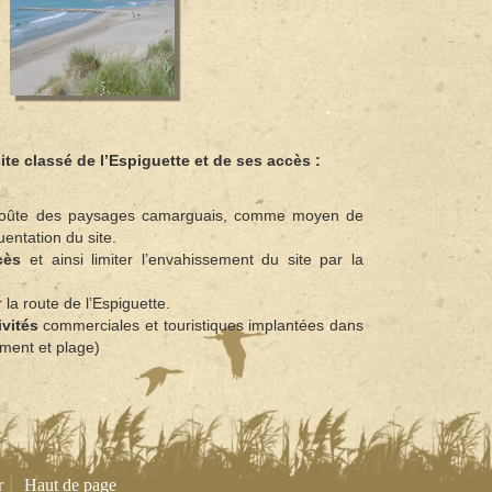
ite classé de l’Espiguette et de ses accès :
 voûte des paysages camarguais, comme moyen de
uentation du site.
cès
et ainsi limiter l’envahissement du site par la
 la route de l’Espiguette.
ivités
commerciales et touristiques implantées dans
ement et plage)
|
r
Haut de page