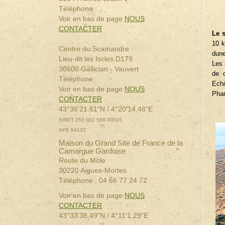
Téléphone :
Voir en bas de page
NOUS
CONTACTER
Le s
10 k
Centre du Scamandre
dune
Lieu-dit les Iscles D179
Les 
30600 Gallician - Vauvert
de c
Téléphone :
Echi
Voir en bas de page
NOUS
Phar
CONTACTER
43°36'21.61"N / 4°20'14.48"E
SIRET 253 002 588 00015
APE 8413Z
Maison du Grand Site de France de la
Camargue Gardoise
Route du Môle
30220 Aigues-Mortes
Téléphone : 04 66 77 24 72
Voir en bas de page
NOUS
CONTACTER
43°33'38.49"N / 4°11'1.29"E