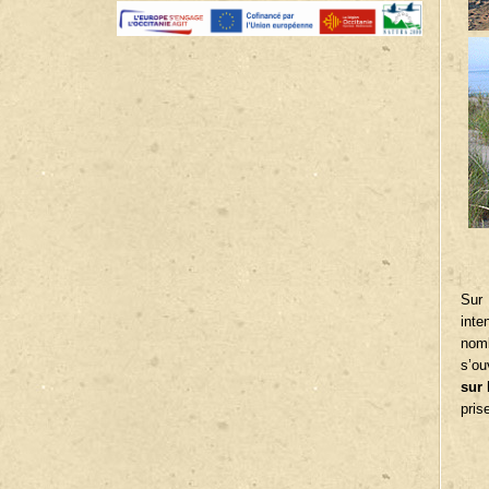
Sur 
inte
nomb
s’ou
sur 
pris