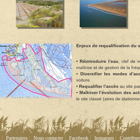
Enjeux de requalification du s
•
Réintroduire l’eau
, clef de
maîtrise et de gestion de la fréq
•
Diversifier les modes d’ac
voiture.
•
Requalifier l’accès
au site par
•
Maîtriser l’évolution des act
le site classé (aires de stationn
|
|
|
|
|
Partenaires
Nous contacter
Facebook
Instagram
Contribue