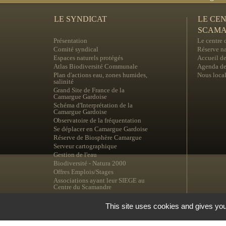
LE SYNDICAT
LE CE
SCAM
Présentation
Le centre
Comité syndical
Réserve na
Espaces naturels protégés
Accueil de
Atlas Biodiversité Communale
Agenda des
Plan d'actions eau, zones humides,
Nous local
salinité
Grand Site de France de la
Camargue Gardoise
Schéma d'Interprétation de la
Camargue Gardoise
Observatoire de la fréquentation
Se déplacer en Camargue Gardoise
Réserve de Biosphère Camargue
Serveur cartographique
Gestion de l'eau
Biodiversité - Natura 2000
Offres Emplois/Stages
Associations ayant leur SIEGE au
Centre du Scamandre
This site uses cookies and gives you