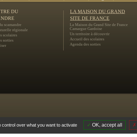
NTRE DU
LA MAISON DU GRAND
ANDRE
SITE DE FRANCE
 du scamandre
La Maison du Grand Site de France
Camargue Gardoise
turelle régionale
Un territoire à découvrir
s scolaires
Accueil des scolaires
 sorties
Agenda des sorties
iser
 control over what you want to activate
OK, accept all