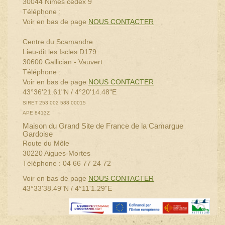
30044 Nimes cedex 9
Téléphone :
Voir en bas de page
NOUS CONTACTER
Centre du Scamandre
Lieu-dit les Iscles D179
30600 Gallician - Vauvert
Téléphone :
Voir en bas de page
NOUS CONTACTER
43°36'21.61"N / 4°20'14.48"E
SIRET 253 002 588 00015
APE 8413Z
Maison du Grand Site de France de la Camargue
Gardoise
Route du Môle
30220 Aigues-Mortes
Téléphone : 04 66 77 24 72
Voir en bas de page
NOUS CONTACTER
43°33'38.49"N / 4°11'1.29"E