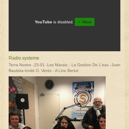
YouTube
is disabled.
✓ Allow
Radio systeme
Terra Nostre -23-01 -Les Marais - La Gestion De L'eau -Juan
Bautista-Invité O. Vento - A Line Bertot