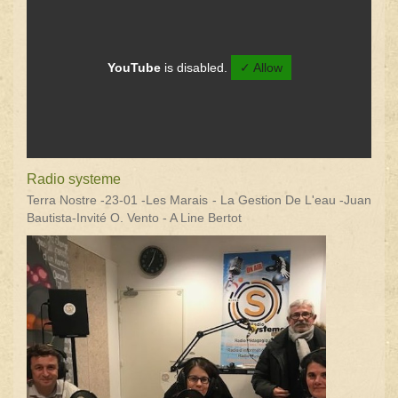
YouTube
is disabled.
✓ Allow
Radio systeme
Terra Nostre -23-01 -Les Marais - La Gestion De L'eau -Juan
Bautista-Invité O. Vento - A Line Bertot