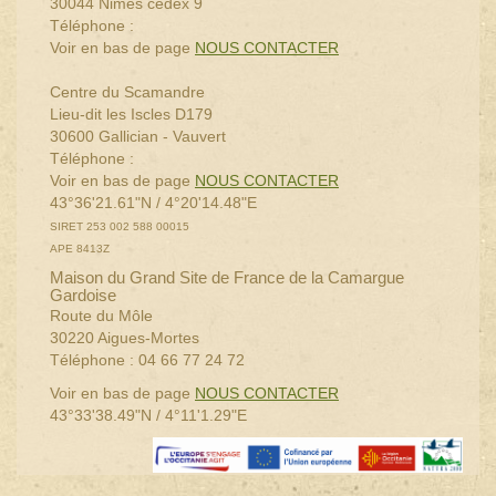
30044 Nimes cedex 9
Téléphone :
Voir en bas de page
NOUS CONTACTER
Centre du Scamandre
Lieu-dit les Iscles D179
30600 Gallician - Vauvert
Téléphone :
Voir en bas de page
NOUS CONTACTER
43°36'21.61"N / 4°20'14.48"E
SIRET 253 002 588 00015
APE 8413Z
Maison du Grand Site de France de la Camargue
Gardoise
Route du Môle
30220 Aigues-Mortes
Téléphone : 04 66 77 24 72
Voir en bas de page
NOUS CONTACTER
43°33'38.49"N / 4°11'1.29"E