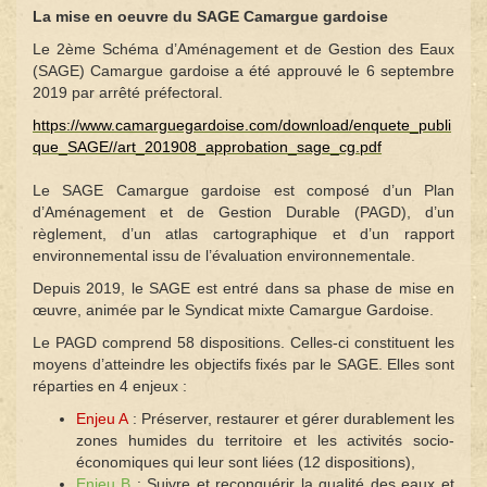
La mise en oeuvre du SAGE Camargue gardoise
Le 2ème Schéma d’Aménagement et de Gestion des Eaux
(SAGE) Camargue gardoise a été approuvé le 6 septembre
2019 par arrêté préfectoral.
https://www.camarguegardoise.com/download/enquete_publi
que_SAGE//art_201908_approbation_sage_cg.pdf
Le SAGE Camargue gardoise est composé d’un Plan
d’Aménagement et de Gestion Durable (PAGD), d’un
règlement, d’un atlas cartographique et d’un rapport
environnemental issu de l’évaluation environnementale.
Depuis 2019, le SAGE est entré dans sa phase de mise en
œuvre, animée par le Syndicat mixte Camargue Gardoise.
Le PAGD comprend 58 dispositions. Celles-ci constituent les
moyens d’atteindre les objectifs fixés par le SAGE. Elles sont
réparties en 4 enjeux :
Enjeu A
: Préserver, restaurer et gérer durablement les
zones humides du territoire et les activités socio-
économiques qui leur sont liées (12 dispositions),
Enjeu B
: Suivre et reconquérir la qualité des eaux et