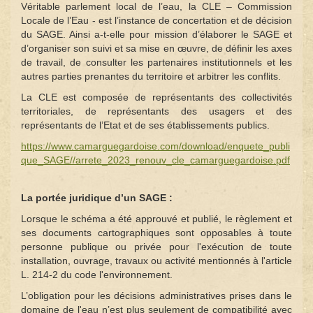
Véritable parlement local de l’eau, la CLE – Commission
Locale de l’Eau - est l’instance de concertation et de décision
du SAGE. Ainsi a-t-elle pour mission d’élaborer le SAGE et
d’organiser son suivi et sa mise en œuvre, de définir les axes
de travail, de consulter les partenaires institutionnels et les
autres parties prenantes du territoire et arbitrer les conflits.
La CLE est composée de représentants des collectivités
territoriales, de représentants des usagers et des
représentants de l’Etat et de ses établissements publics.
https://www.camarguegardoise.com/download/enquete_publi
que_SAGE//arrete_2023_renouv_cle_camarguegardoise.pdf
La portée juridique d’un SAGE :
Lorsque le schéma a été approuvé et publié, le règlement et
ses documents cartographiques sont opposables à toute
personne publique ou privée pour l'exécution de toute
installation, ouvrage, travaux ou activité mentionnés à l'article
L. 214-2 du code l'environnement.
L’obligation pour les décisions administratives prises dans le
domaine de l'eau n’est plus seulement de compatibilité avec