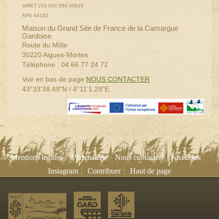
SIRET 253 002 588 00015
APE 8413Z
Maison du Grand Site de France de la Camargue
Gardoise
Route du Môle
30220 Aigues-Mortes
Téléphone : 04 66 77 24 72
Voir en bas de page
NOUS CONTACTER
43°33'38.49"N / 4°11'1.29"E
|
|
|
|
Mentions légales
Partenaires
Nous contacter
Facebook
|
|
Instagram
Contribuer
Haut de page