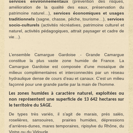
services environnementaux
(prévention des risques,
amélioration de la qualité des eaux, préservation du
patrimoine naturel…),
services économiques et usages
traditionnels
(sagne, chasse, pêche, tourisme…),
services
socio-culturels
(activités récréatives, patrimoine culturel et
naturel, activités pédagogiques, attrait paysager et cadre de
vie…).
L’ensemble Camargue Gardoise - Grande Camargue
constitue la plus vaste zone humide de France. La
Camargue Gardoise est composée d’une mosaïque de
milieux complémentaires et interconnectés par un réseau
hydraulique dense de cours d’eau et canaux. C’est un milieu
façonné pour une grande partie par la main de l’homme.
Les zones humides à caractère naturel, exploitées ou
non représentent une superficie de 13 642 hectares sur
le territoire du SAGE.
De types très variés, il s’agit de marais, prés salés,
roselières, sansouires, prairies humides, dépressions
d’arrières-dunes, mares temporaires, ripisylve du Rhône, du
Vistre ou du Vidourle…