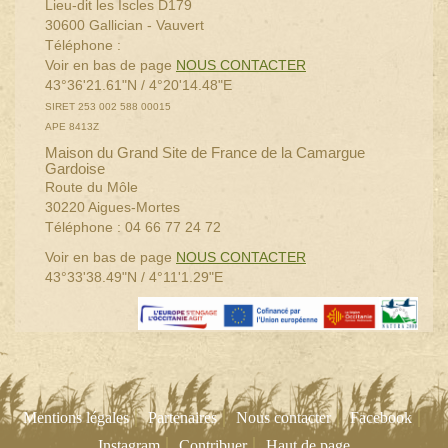
Lieu-dit les Iscles D179
30600 Gallician - Vauvert
Téléphone :
Voir en bas de page
NOUS CONTACTER
43°36'21.61"N / 4°20'14.48"E
SIRET 253 002 588 00015
APE 8413Z
Maison du Grand Site de France de la Camargue
Gardoise
Route du Môle
30220 Aigues-Mortes
Téléphone : 04 66 77 24 72
Voir en bas de page
NOUS CONTACTER
43°33'38.49"N / 4°11'1.29"E
|
|
|
|
Mentions légales
Partenaires
Nous contacter
Facebook
|
|
Instagram
Contribuer
Haut de page