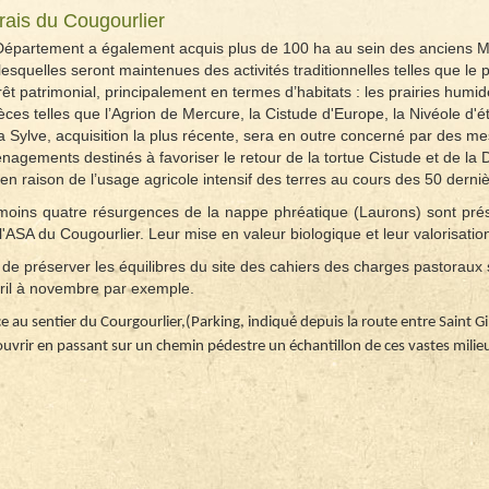
ais du Cougourlier
Département a également acquis plus de 100 ha au sein des anciens Mar
lesquelles seront maintenues des activités traditionnelles telles que le
rêt patrimonial, principalement en termes d’habitats : les prairies hu
ces telles que l’Agrion de Mercure, la Cistude d'Europe, la Nivéole d'é
a Sylve, acquisition la plus récente, sera en outre concerné par des m
agements destinés à favoriser le retour de la tortue Cistude et de la D
 en raison de l’usage agricole intensif des terres au cours des 50 dern
moins quatre résurgences de la nappe phréatique (Laurons) sont prés
l'ASA du Cougourlier. Leur mise en valeur biologique et leur valorisation 
 de préserver les équilibres du site des cahiers des charges pastoraux
vril à novembre par exemple.
e au sentier du Courgourlier,(Parking, indiqué depuis la route entre Saint Gil
uvrir en passant sur un chemin pédestre un échantillon de ces vastes mili