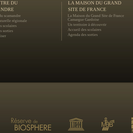
NTRE DU
LA MAISON DU GRAND
ANDRE
SITE DE FRANCE
 du scamandre
La Maison du Grand Site de France
Camargue Gardoise
turelle régionale
Un territoire à découvrir
s scolaires
Accueil des scolaires
 sorties
Agenda des sorties
iser