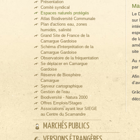
Présentation
Mar
Comité syndical
Espaces naturels protégés
Le 
Atlas Biodiversité Communale
sur 
Plan d'actions eau, zones
inté
humides, salinité
espè
Grand Site de France de la
de l
Camargue Gardoise
amén
Schéma d'Interprétation de la
site
Camargue Gardoise
Observatoire de la fréquentation
Au 
Se déplacer en Camargue
par 
Gardoise
Réserve de Biosphère
Afin
Camargue
d'a
Serveur cartographique
Gestion de l'eau
Grâc
Biodiversité - Natura 2000
déco
Offres Emplois/Stages
Associations ayant leur SIEGE
au Centre du Scamandre
MARCHÉS PUBLICS
VERSIONS ÉTRANGÈRES