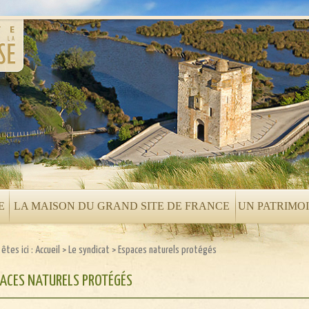
E
LA MAISON DU GRAND SITE DE FRANCE
UN PATRIMO
êtes ici :
Accueil
>
Le syndicat
>
Espaces naturels protégés
PACES NATURELS PROTÉGÉS