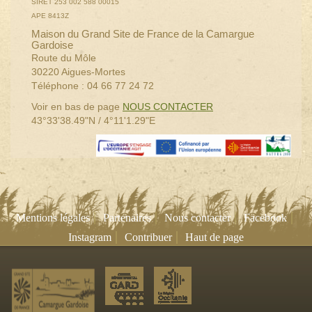
SIRET 253 002 588 00015
APE 8413Z
Maison du Grand Site de France de la Camargue
Gardoise
Route du Môle
30220 Aigues-Mortes
Téléphone : 04 66 77 24 72
Voir en bas de page
NOUS CONTACTER
43°33'38.49"N / 4°11'1.29"E
|
|
|
|
Mentions légales
Partenaires
Nous contacter
Facebook
|
|
Instagram
Contribuer
Haut de page