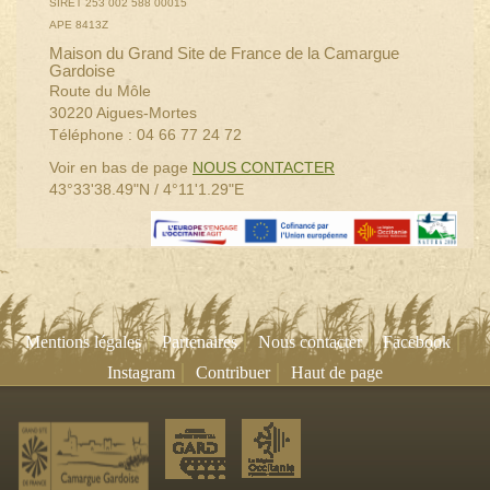
SIRET 253 002 588 00015
APE 8413Z
Maison du Grand Site de France de la Camargue
Gardoise
Route du Môle
30220 Aigues-Mortes
Téléphone : 04 66 77 24 72
Voir en bas de page
NOUS CONTACTER
43°33'38.49"N / 4°11'1.29"E
|
|
|
|
Mentions légales
Partenaires
Nous contacter
Facebook
|
|
Instagram
Contribuer
Haut de page