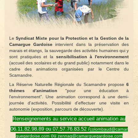
Le
Syndicat Mixte pour la Protection et la Gestion de la
Camargue Gardoise
intervient dans la préservation des
marais et étangs, la sauvegarde des activités humaines qui y
sont pratiquées et la
sensibilisation à l'environnement
(accueil des scolaires et du grand public) notamment dans le
cadre des animations organisées par le Centre du
Scamandre.
La Réserve Naturelle Régionale du Scamandre propose
6
thémes d'animation
"pour une éducation à
l'environnement". Une animation correspond à une demi-
journée d'activités. Possibilité d'effectuer une visite en
autonomie (exposition, parcours de découverte).
Renseignements au service accueil animation au
06.11.82.98.89 ou 07.57.76.83.52 /
colombaud@camar
ou
guegardoise.com
zennag@camarguegardoise.com