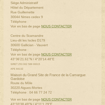
Siège Administratif
Hôtel du Département
Rue Guillemette
30044 Nimes cedex 9
Téléphone :
Voir en bas de page
NOUS CONTACTER
Centre du Scamandre
Lieu-dit les Iscles D179
30600 Gallician - Vauvert
Téléphone :
Voir en bas de page
NOUS CONTACTER
43°36'21.61"N / 4°20'14.48"E
SIRET 253 002 588 00015
APE 8413Z
Maison du Grand Site de France de la Camargue
Gardoise
Route du Môle
30220 Aigues-Mortes
Téléphone : 04 66 77 24 72
Voir en bas de page
NOUS CONTACTER
43°33'38.49"N / 4°11'1.29"E