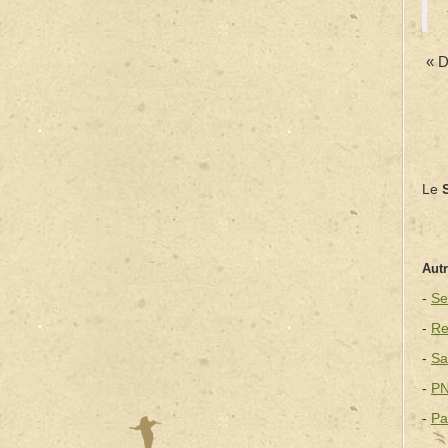
« D
Le
Autr
-
Se
-
Re
-
Sa
-
PN
-
Pa