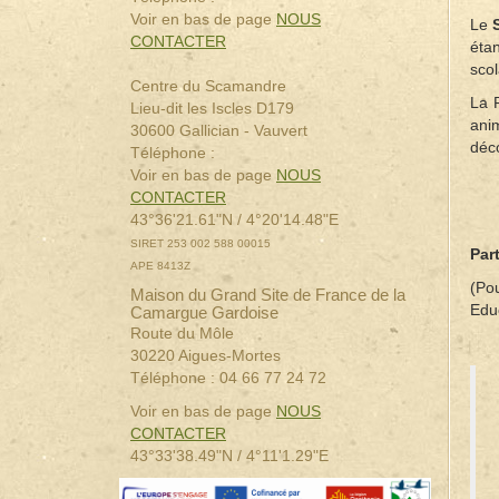
Voir en bas de page
NOUS
Le
CONTACTER
éta
sco
Centre du Scamandre
La 
Lieu-dit les Iscles D179
anim
30600 Gallician - Vauvert
déc
Téléphone :
Voir en bas de page
NOUS
CONTACTER
43°36'21.61"N / 4°20'14.48"E
SIRET 253 002 588 00015
Par
APE 8413Z
(Po
Maison du Grand Site de France de la
Edu
Camargue Gardoise
Route du Môle
30220 Aigues-Mortes
Téléphone : 04 66 77 24 72
Voir en bas de page
NOUS
CONTACTER
43°33'38.49"N / 4°11'1.29"E