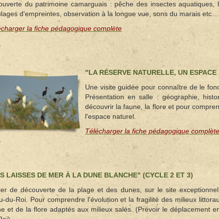
ouverte du patrimoine camarguais : pêche des insectes aquatiques,
lages d'empreintes, observation à la longue vue, sons du marais etc…
écharger la fiche pédagogique complète
"LA RÉSERVE NATURELLE, UN ESPACE À
Une visite guidée pour connaître de le fonc
Présentation en salle : géographie, histo
découvrir la faune, la flore et pour compren
l'espace naturel.
Télécharger la fiche pédagogique complèt
S LAISSES DE MER À LA DUNE BLANCHE" (CYCLE 2 ET 3)
lier de découverte de la plage et des dunes, sur le site exceptionn
-du-Roi. Pour comprendre l'évolution et la fragilité des milieux littor
ne et de la flore adaptés aux milieux salés. (Prévoir le déplacement 
oi).