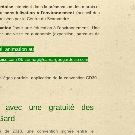
ardoise
intervient dans la préservation des marais et
 la
sensibilisation à l'environnement
(accueil des
ganisées par le Centre du Scamandre.
mation
"pour une éducation à l'environnement". Une
uer une visite en autonomie (exposition, parcours de
il animation au
ou
oise.com
zennag@camarguegardoise.com
lèges gardois, application de la convention CD30 -
e avec une gratuité des
 Gard
re de 2018, une convention signée entre le