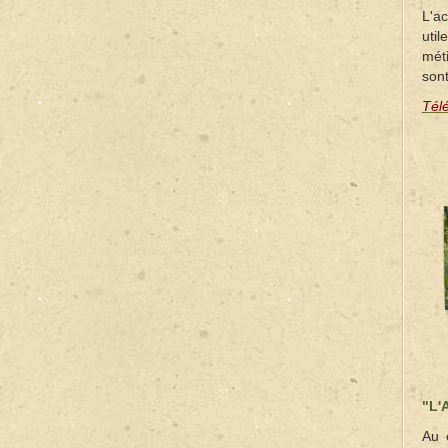
L'ac
util
mét
sont
Tél
"L'
Au 