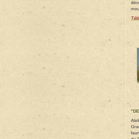
déc
mou
Tél
"DE
Ate
Grau
fau
du-R