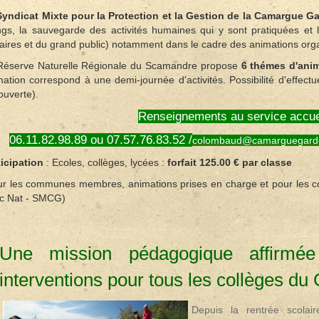
Syndicat Mixte pour la Protection et la Gestion de la Camargue G
ngs, la sauvegarde des activités humaines qui y sont pratiquées et
laires et du grand public) notamment dans le cadre des animations or
Réserve Naturelle Régionale du Scamandre propose
6 thémes d'ani
ation correspond à une demi-journée d'activités. Possibilité d'effect
ouverte).
Renseignements au service accue
06.11.82.98.89 ou 07.57.76.83.52 /
colombaud@camarguegard
ticipation
:
Ecoles, collèges, lycées
:
forfait 125.00 € par classe
ur les communes membres, animations prises en charge et pour les col
c Nat - SMCG)
Une mission pédagogique affirmé
interventions pour tous les collèges du
Depuis la rentrée scolai