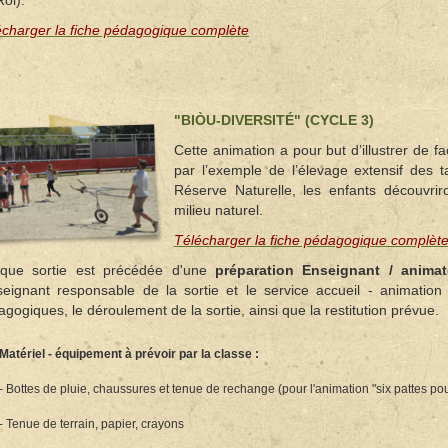
écharger la fiche pédagogique complète
"BIÒU-DIVERSITÉ" (CYCLE 3)
Cette animation a pour but d’illustrer de 
par l’exemple de l’élevage extensif des
Réserve Naturelle, les enfants découvriro
milieu naturel.
Télécharger la fiche pédagogique complèt
que sortie est précédée d'une
préparation Enseignant / animat
nseignant responsable de la sortie et le service accueil - animatio
gogiques, le déroulement de la sortie, ainsi que la restitution prévue.
Matériel - équipement à prévoir par la classe :
- Bottes de pluie, chaussures et tenue de rechange (pour l'animation "six pattes po
- Tenue de terrain, papier, crayons