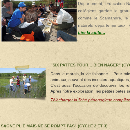
Département, l’Education Na
collégiens gardois la gratu
comme le Scamandre, le 
naturels départementaux, R
Lire la suite…
"SIX PATTES POUR… BIEN NAGER" (CYC
Dans le marais, la vie foisonne… Pour mi
animaux, souvent des insectes aquatiques, à 
C'est aussi l'occasion de découvrir les 
Après notre exploration, les petites bêtes s
Télécharger la fiche pédagogique complèt
 SAGNE PLIE MAIS NE SE ROMPT PAS" (CYCLE 2 ET 3)