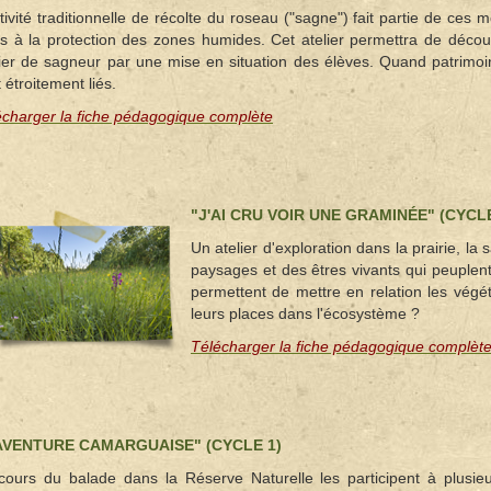
tivité traditionnelle de récolte du roseau ("sagne") fait partie de ces
es à la protection des zones humides. Cet atelier permettra de découvr
ier de sagneur par une mise en situation des élèves. Quand patrimoine
 étroitement liés.
écharger la fiche pédagogique complète
"J'AI CRU VOIR UNE GRAMINÉE" (CYCLE
Un atelier d'exploration dans la prairie, la 
paysages et des êtres vivants qui peuplent
permettent de mettre en relation les végé
leurs places dans l'écosystème ?
Télécharger la fiche pédagogique complèt
AVENTURE CAMARGUAISE" (CYCLE 1)
cours du balade dans la Réserve Naturelle les participent à plusieur