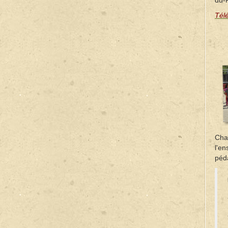
Tél
Cha
l'e
péda