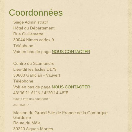
Coordonnées
Siège Administratif
Hôtel du Département
Rue Guillemette
30044 Nimes cedex 9
Téléphone :
Voir en bas de page
NOUS CONTACTER
Centre du Scamandre
Lieu-dit les Iscles D179
30600 Gallician - Vauvert
Téléphone :
Voir en bas de page
NOUS CONTACTER
43°36'21.61"N / 4°20'14.48"E
SIRET 253 002 588 00015
APE 8413Z
Maison du Grand Site de France de la Camargue
Gardoise
Route du Môle
30220 Aigues-Mortes