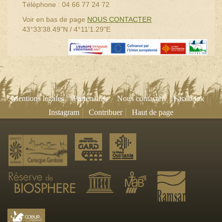
Téléphone : 04 66 77 24 72
Voir en bas de page
NOUS CONTACTER
43°33'38.49"N / 4°11'1.29"E
|
|
|
|
Mentions légales
Partenaires
Nous contacter
Facebook
|
|
Instagram
Contribuer
Haut de page