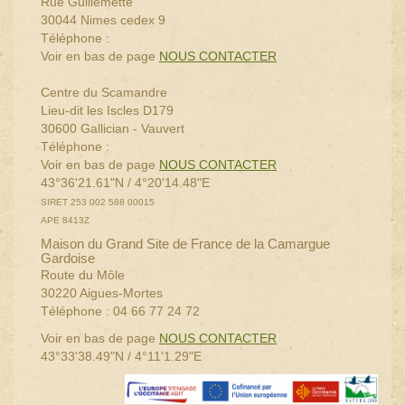
Rue Guillemette
30044 Nimes cedex 9
Téléphone :
Voir en bas de page
NOUS CONTACTER
Centre du Scamandre
Lieu-dit les Iscles D179
30600 Gallician - Vauvert
Téléphone :
Voir en bas de page
NOUS CONTACTER
43°36'21.61"N / 4°20'14.48"E
SIRET 253 002 588 00015
APE 8413Z
Maison du Grand Site de France de la Camargue
Gardoise
Route du Môle
30220 Aigues-Mortes
Téléphone : 04 66 77 24 72
Voir en bas de page
NOUS CONTACTER
43°33'38.49"N / 4°11'1.29"E