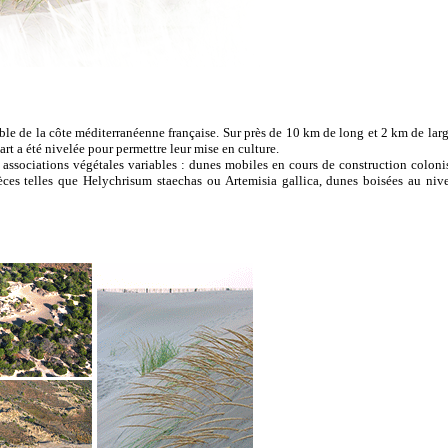
mble de la côte méditerranéenne française. Sur près de 10 km de long et 2 km de lar
art a été nivelée pour permettre leur mise en culture.
es associations végétales variables : dunes mobiles en cours de construction col
s telles que Helychrisum staechas ou Artemisia gallica, dunes boisées au nivea